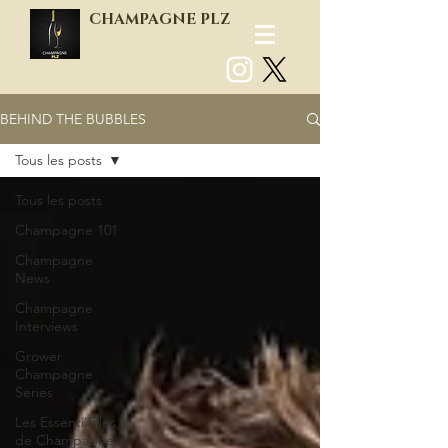
CHAMPAGNE PLZ
BEHIND THE BUBBLES
Log In
Tous les posts
Tous les posts
Champagne 101
Champagne
News
Champagne
Interviews
Grower
Champagne
Series
Les Essenti'Elles
de Champagne