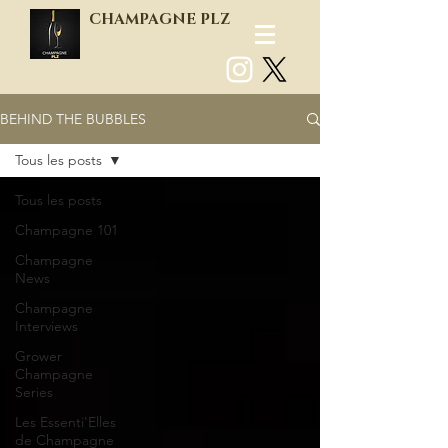
CHAMPAGNE PLZ
BEHIND THE BUBBLES
Log In
Tous les posts
Tous les posts
Champagne 101
Champagne
News
Champagne
Interviews
Grower
Champagne
Series
Les Essenti'Elles
de Champagne