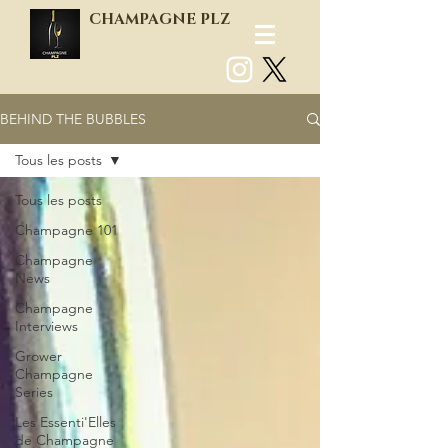
CHAMPAGNE PLZ
BEHIND THE BUBBLES
Log In
Tous les posts
Tous les posts
Champagne 101
Champagne
News
Champagne
Interviews
Grower
Champagne
Series
Les Essenti'Elles
de Champagne